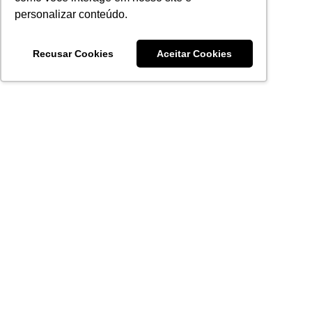
personalizar conteúdo.
Recusar Cookies
Aceitar Cookies
Acronsoft Soluções em Software & Hardware é uma empresa
que já nasceu grande nos objetivos e na qualidade dos
produtos e serviços que oferece.
FALE CONOSCO