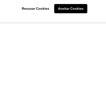
Recusar Cookies
Aceitar Cookies
LINKS
Home
Produtos
Sobre a
Software
New
 uma
Acronsoft
a
Serviços
Contato
Apple nos Negócios
Blog
Soluções APC
FAQ
Samsung Digital Sig
Termo de Uso do Site