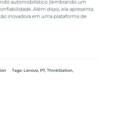
undo automobilístico (lembrando um
confiabilidade. Além disso, ela apresenta
ção inovadora em uma plataforma de
ion
Tags:
Lenovo
,
P7
,
ThinkStation
,