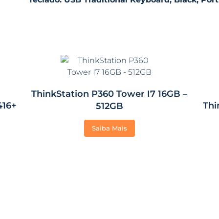
ThinkStation P360 Tower I7 16GB –
416+
Thi
512GB
Saiba Mais