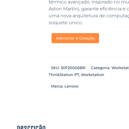
térmico avançado, inspirado no m
Aston Martin), garante eficiência e 
uma nova arquitetura de computa
soquete único.
Adicionar a Cotação
SKU:
30F20006BR
Categoria:
Workstat
ThinkStation P7
,
Workstation
Marca:
Lenovo
Descrição