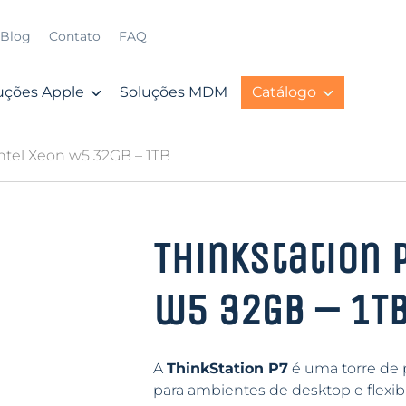
Blog
Contato
FAQ
uções Apple
Soluções MDM
Catálogo
Intel Xeon w5 32GB – 1TB
ThinkStation 
w5 32GB – 1T
A
ThinkStation P7
é uma torre de 
para ambientes de desktop e flexib