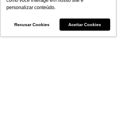
como você interage em nosso site e
personalizar conteúdo.
Recusar Cookies
Aceitar Cookies
Acronsoft Soluções em Software & Hardware é uma empresa
que já nasceu grande nos objetivos e na qualidade dos
produtos e serviços que oferece.
FALE CONOSCO