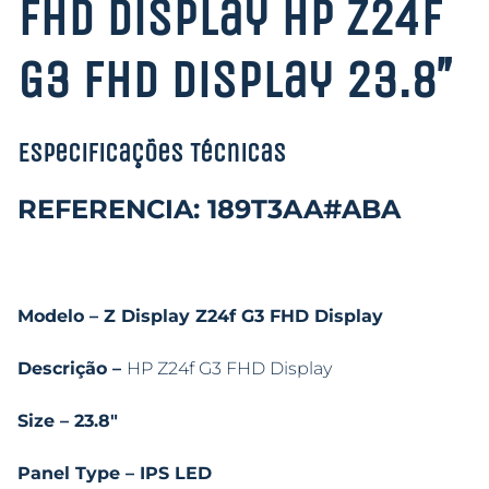
FHD Display HP Z24f
G3 FHD Display 23.8″
Especificações Técnicas
REFERENCIA: 189T3AA#ABA
Modelo – Z Display Z24f G3 FHD Display
Descrição –
HP Z24f G3 FHD Display
Size – 23.8″
Panel Type – IPS LED