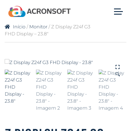
Início
/
Monitor
/ Z Display Z24f G3
FHD Display – 23.8″
🔍