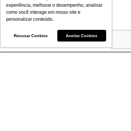
experiência, melhorar o desempenho, analisar
como você interage em nosso site e
personalizar conteúdo.
Recusar Cookies
Aceitar Cookies
Acronsoft Soluções em Software & Hardware é uma empresa
que já nasceu grande nos objetivos e na qualidade dos
produtos e serviços que oferece.