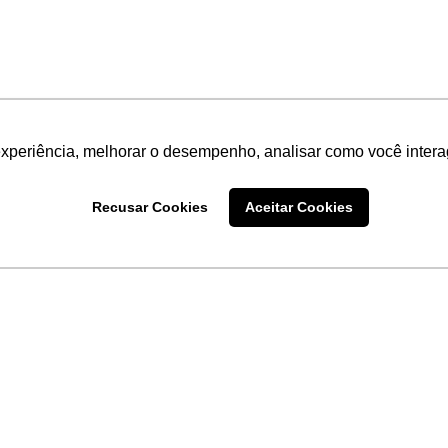
experiência, melhorar o desempenho, analisar como você intera
Recusar Cookies
Aceitar Cookies
LINKS
Home
Produtos
Sobre a
Software
New
 uma
Acronsoft