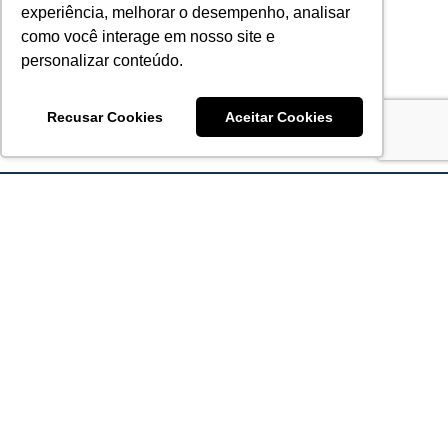
experiência, melhorar o desempenho, analisar
como você interage em nosso site e
personalizar conteúdo.
Recusar Cookies
Aceitar Cookies
Acronsoft Soluções em Software & Hardware é uma empresa
que já nasceu grande nos objetivos e na qualidade dos
produtos e serviços que oferece.