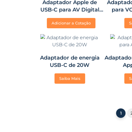
Adaptador Apple de
Adaptado
USB‑C para AV Digital
para V
Multiporta
Adicionar a Cotação
S
Adaptador de energia
Adaptado
USB-C de 20W
App
Saiba Mais
S
1