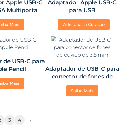
r Apple USB-C
Adaptador Apple USB‑C
GA Multiporta
para USB
aiba Mais
Adicionar a Cotação
r de USB-C para
Adaptador de USB-C para
le Pencil
conector de fones de
aiba Mais
ouvido de 3,5 mm
Saiba Mais
2
3
4
→