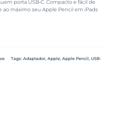
suem porta USB‑C. Compacto e fácil de
ite ao máximo seu Apple Pencil em iPads
ios
Tags:
Adaptador
,
Apple
,
Apple Pencil
,
USB-