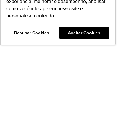
experiência, melhorar o desempenho, analisar
como você interage em nosso site e
personalizar conteúdo.
Recusar Cookies
Aceitar Cookies
Acronsoft Soluções em Software & Hardware é uma empresa
que já nasceu grande nos objetivos e na qualidade dos
produtos e serviços que oferece.