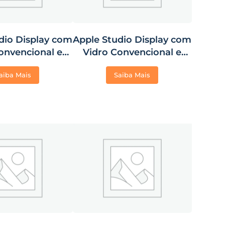
dio Display com
Apple Studio Display com
onvencional e
Vidro Convencional e
tador para
Base com Ajuste de
aiba Mais
Saiba Mais
m VESA (Base
Inclinação
 Inclusa)