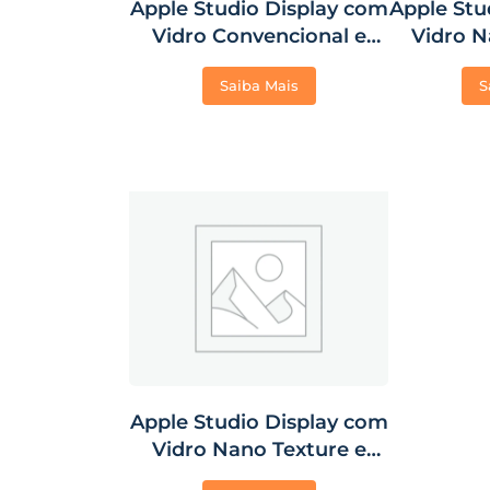
Apple Studio Display com
Apple Stu
Vidro Convencional e
Vidro N
Base com Ajuste de
Adap
Saiba Mais
S
Inclinação e Altura
Montage
Não
Apple Studio Display com
Vidro Nano Texture e
Base com Ajuste de