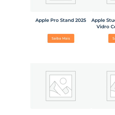
Apple Pro Stand 2025
Apple Stu
Vidro C
Adap
Saiba Mais
S
Montage
Não