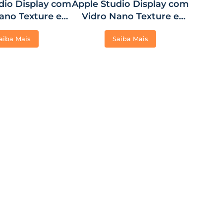
dio Display com
Apple Studio Display com
ano Texture e
Vidro Nano Texture e
tador para
Base com Ajuste de
aiba Mais
Saiba Mais
m VESA (Base
Inclinação
 Inclusa)