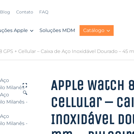
Blog
Contato
FAQ
uções Apple
Soluções MDM
Catálogo
 GPS + Cellular – Caixa de Aço Inoxidável Dourado – 45 m
Apple Watch 8
🔍
Cellular – Ca
Inoxidável Do