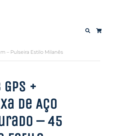
m – Pulseira Estilo Milanês
 GPS +
ixa de Aço
urado – 45