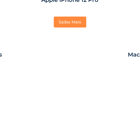
Saiba Mais
s
Mac