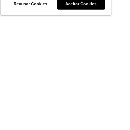
Recusar Cookies
Aceitar Cookies
Acronsoft Soluções em Software & Hardware é uma empresa
que já nasceu grande nos objetivos e na qualidade dos
produtos e serviços que oferece.
FALE CONOSCO
contato@acronsoft.com.br
Mon-Fri
(11) 4378-1112
Mon-Fri