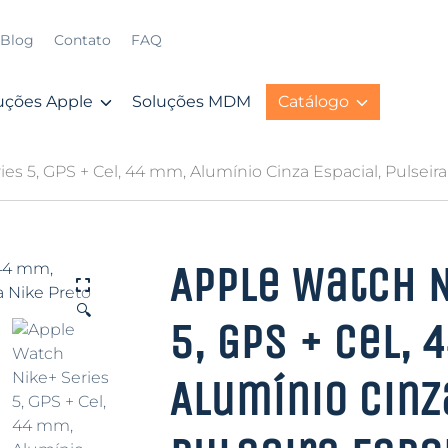
Blog
Contato
FAQ
uções Apple
Soluções MDM
Catálogo
es 5, GPS + Cel, 44 mm, Alumínio Cinza Espacial, Pulseira
Apple Watch N
🔍
5, GPS + Cel, 
Alumínio Cinz