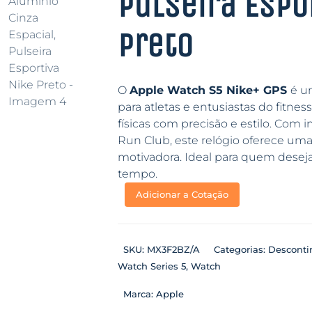
Pulseira Espo
Preto
O
Apple Watch S5 Nike+ GPS
é u
para atletas e entusiastas do fitne
físicas com precisão e estilo. Com i
Run Club, este relógio oferece uma
motivadora. Ideal para quem dese
tempo.
Adicionar a Cotação
SKU:
MX3F2BZ/A
Categorias:
Desconti
Watch Series 5
,
Watch
Marca:
Apple