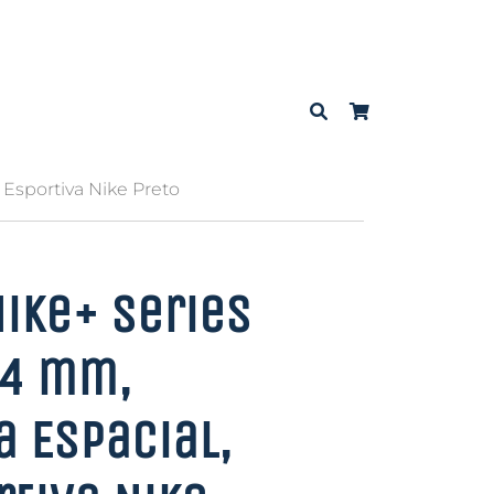
 Esportiva Nike Preto
ike+ Series
44 mm,
a Espacial,