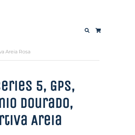
va Areia Rosa
eries 5, GPS,
nio Dourado,
rtiva Areia