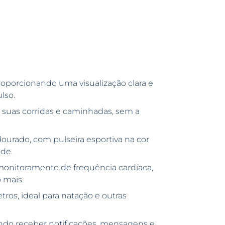
porcionando uma visualização clara e
lso.
 suas corridas e caminhadas, sem a
dourado, com pulseira esportiva na cor
de.
monitoramento de frequência cardíaca,
 mais.
ros, ideal para natação e outras
do receber notificações, mensagens e