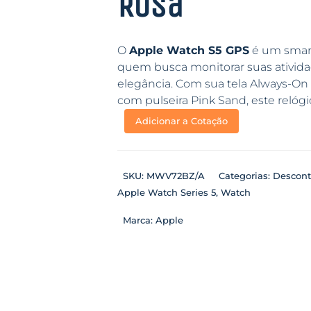
Rosa
O
Apple Watch S5 GPS
é um smart
quem busca monitorar suas ativida
elegância. Com sua tela Always-On 
com pulseira Pink Sand, este relógio
Adicionar a Cotação
SKU:
MWV72BZ/A
Categorias:
Descont
Apple Watch Series 5
,
Watch
Marca:
Apple