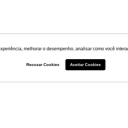
experiência, melhorar o desempenho, analisar como você intera
Recusar Cookies
Aceitar Cookies
LINKS
Home
Produtos
Sobre a
Software