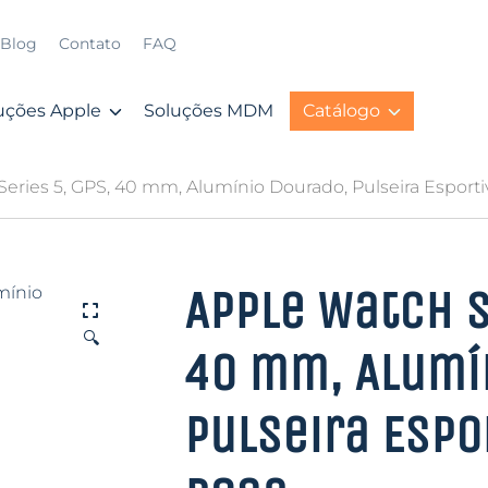
Blog
Contato
FAQ
uções Apple
Soluções MDM
Catálogo
eries 5, GPS, 40 mm, Alumínio Dourado, Pulseira Esporti
Apple Watch S
🔍
40 mm, Alumí
Pulseira Espo