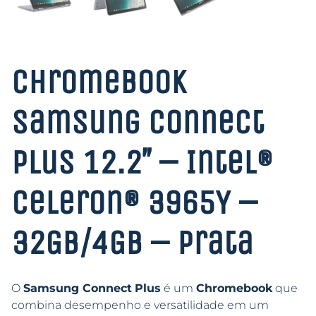
Chromebook
Samsung Connect
Plus 12.2″ – Intel®
Celeron® 3965Y –
32GB/4GB – Prata
O
Samsung Connect
Plus
é um
Chromebook
que
combina desempenho e versatilidade em um