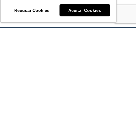
Recusar Cookies
Aceitar Cookies
Acronsoft Soluções em Software & Hardware é uma empresa
que já nasceu grande nos objetivos e na qualidade dos
produtos e serviços que oferece.
FALE CONOSCO
contato@acronsoft.com.br
Mon-Fri