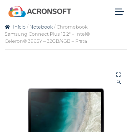
Início
/
Notebook
/ Chromebook
Samsung Connect Plus 12.2″ – Intel®
Celeron® 3965Y – 32GB/4GB – Prata
🔍