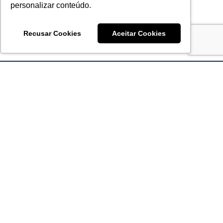
personalizar conteúdo.
Recusar Cookies
Aceitar Cookies
Acronsoft Soluções em Software & Hardware é uma empresa
que já nasceu grande nos objetivos e na qualidade dos
produtos e serviços que oferece.
FALE CONOSCO