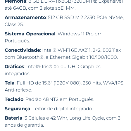
Memória
: 8 GB DDR4 (1x8GB) 3200MT/s; Expansível
até 64GB, com 2 slots soDIMM.
Armazenamento
: 512 GB SSD M.2 2230 PCIe NVMe,
Class 25.
Sistema Operacional
: Windows 11 Pro em
Português.
Conectividade
: Intel® Wi-Fi 6E AX211, 2×2, 802.11ax
com Bluetooth®, e Ethernet Gigabit 10/100/1000.
Gráficos
: Intel® Iris® Xe ou UHD Graphics
integrados.
Tela
: Full HD de 15.6″ (1920×1080), 250 nits, WVA/IPS,
Anti-reflexo.
Teclado
: Padrão ABNT2 em Português.
Segurança
: Leitor de digital integrado.
Bateria
: 3 Células e 42 Whr, Long Life Cycle, com 3
anos de garantia.