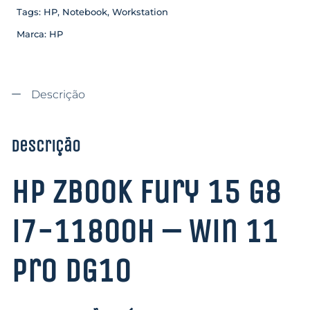
Tags:
HP
,
Notebook
,
Workstation
Marca:
HP
Descrição
Descrição
HP Zbook Fury 15 G8
i7-11800H – Win 11
Pro DG10