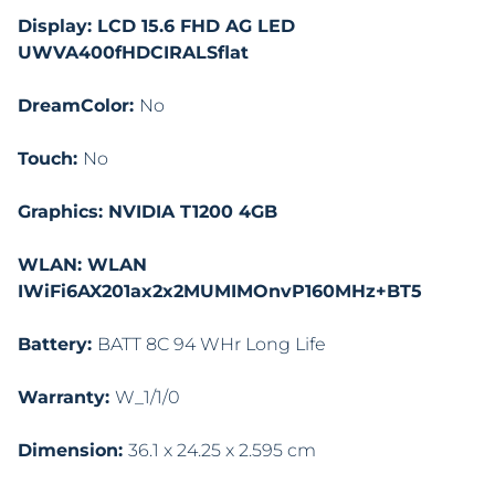
Display: LCD 15.6 FHD AG LED
UWVA400fHDCIRALSflat
DreamColor:
No
Touch:
No
Graphics: NVIDIA T1200 4GB
WLAN: WLAN
IWiFi6AX201ax2x2MUMIMOnvP160MHz+BT5
Battery:
BATT 8C 94 WHr Long Life
Warranty:
W_1/1/0
Dimension:
36.1 x 24.25 x 2.595 cm