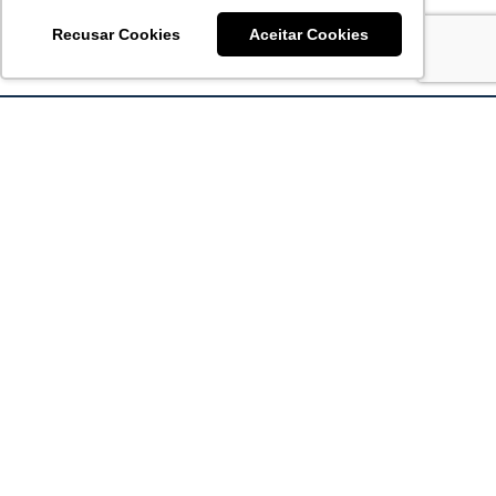
Recusar Cookies
Aceitar Cookies
Acronsoft Soluções em Software & Hardware é uma empresa
que já nasceu grande nos objetivos e na qualidade dos
produtos e serviços que oferece.
FALE CONOSCO
contato@acronsoft.com.br
Mon-Fri