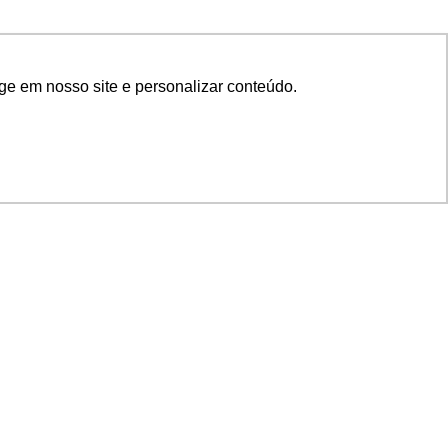
ge em nosso site e personalizar conteúdo.
SIGA NOSSAS REDES
SUPORTE
Suporte em TI
Mon-Fri