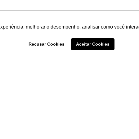
experiência, melhorar o desempenho, analisar como você intera
Recusar Cookies
Aceitar Cookies
LINKS
Home
Produtos
Sobre a
Software
New
 uma
Acronsoft
a
Serviços
Contato
Apple nos Negócios