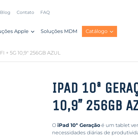
Blog
Contato
FAQ
uções Apple
Soluções MDM
Catálogo
I + 5G 10,9″ 256GB AZUL
IPAD 10ª GERA
10,9″ 256GB A
O
iPad 10ª Geração
é um tablet vers
necessidades diárias de produtivi