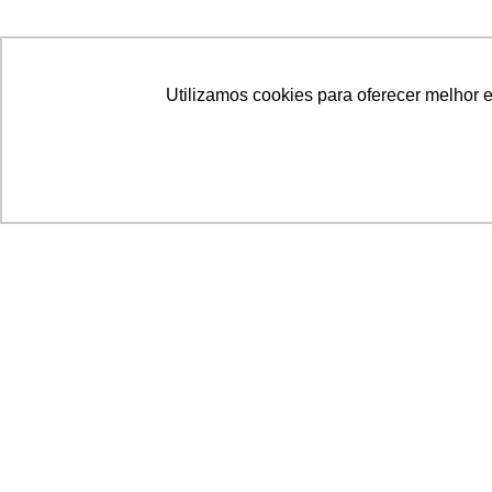
Utilizamos cookies para oferecer melhor 
Acronsoft Soluções em Software & Hardware é
empresa que já nasceu grande nos objetivos e n
qualidade dos produtos e serviços que oferece.