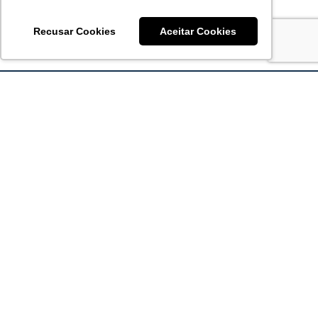
Recusar Cookies
Aceitar Cookies
Acronsoft Soluções em Software & Hardware é uma empresa
que já nasceu grande nos objetivos e na qualidade dos
produtos e serviços que oferece.
FALE CONOSCO
contato@acronsoft.com.br
Mon-Fri