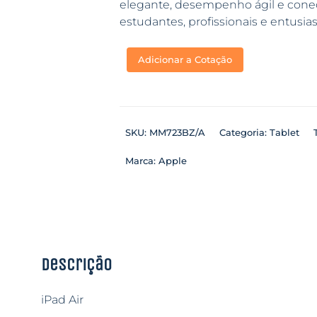
elegante, desempenho ágil e conect
estudantes, profissionais e entusias
Adicionar a Cotação
SKU:
MM723BZ/A
Categoria:
Tablet
Marca:
Apple
Descrição
iPad Air