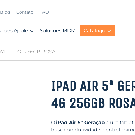
Blog
Contato
FAQ
uções Apple
Soluções MDM
Catálogo
WI-FI + 4G 256GB ROSA
IPAD AIR 5ª GE
4G 256GB ROS
O
iPad Air 5ª Geração
é um tablet 
busca produtividade e entreteni