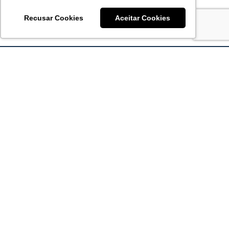
Recusar Cookies
Aceitar Cookies
Acronsoft Soluções em Software & Hardware é uma empresa
que já nasceu grande nos objetivos e na qualidade dos
produtos e serviços que oferece.
FALE CONOSCO
contato@acronsoft.com.br
Mon-Fri