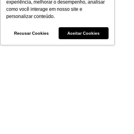
experiência, melhorar o desempenho, analisar
como você interage em nosso site e
personalizar conteúdo.
Recusar Cookies
Aceitar Cookies
Acronsoft Soluções em Software & Hardware é uma empresa
que já nasceu grande nos objetivos e na qualidade dos
produtos e serviços que oferece.