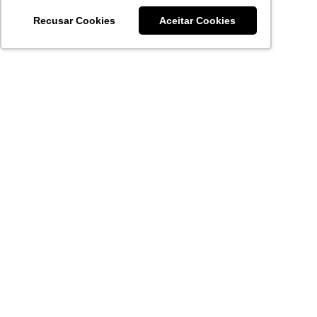
Recusar Cookies
Aceitar Cookies
Acronsoft Soluções em Software & Hardware é uma empresa
que já nasceu grande nos objetivos e na qualidade dos
produtos e serviços que oferece.
FALE CONOSCO
contato@acronsoft.com.br
Mon-Fri