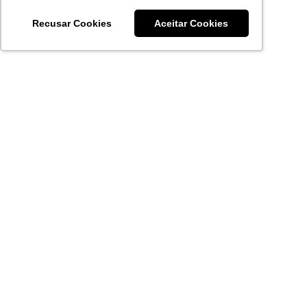
Recusar Cookies
Aceitar Cookies
Acronsoft Soluções em Software & Hardware é uma empresa
que já nasceu grande nos objetivos e na qualidade dos
produtos e serviços que oferece.
FALE CONOSCO
contato@acronsoft.com.br
Mon-Fri