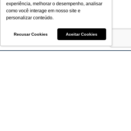
experiência, melhorar o desempenho, analisar
como você interage em nosso site e
personalizar conteúdo.
Recusar Cookies
Aceitar Cookies
Acronsoft Soluções em Software & Hardware é uma empresa
que já nasceu grande nos objetivos e na qualidade dos
produtos e serviços que oferece.