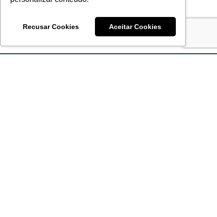
Recusar Cookies
Aceitar Cookies
Acronsoft Soluções em Software & Hardware é uma empresa
que já nasceu grande nos objetivos e na qualidade dos
produtos e serviços que oferece.
FALE CONOSCO
contato@acronsoft.com.br
Mon-Fri