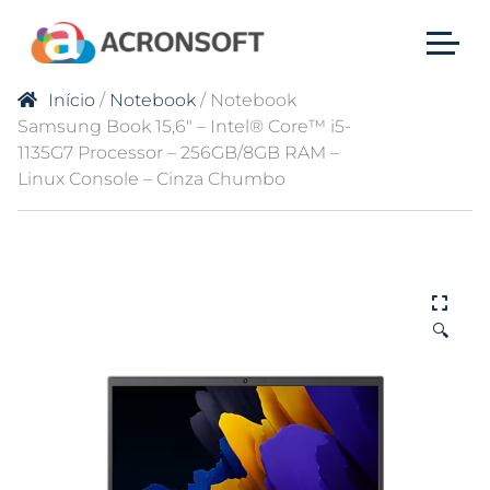
Início
/
Notebook
/ Notebook
Samsung Book 15,6″ – Intel® Core™ i5-
1135G7 Processor – 256GB/8GB RAM –
Linux Console – Cinza Chumbo
🔍