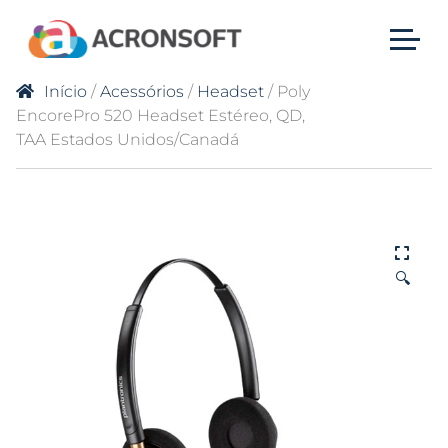
Início
/
Acessórios
/
Headset
/ Poly
EncorePro 520 Headset Estéreo, QD,
TAA Estados Unidos/Canadá
🔍