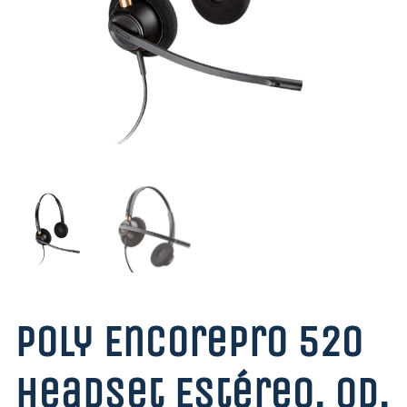
Poly EncorePro 520
Headset Estéreo, QD,