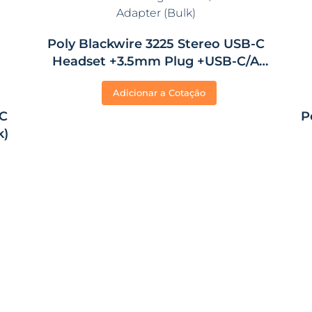
Poly Blackwire 3225 Stereo USB-C
Headset +3.5mm Plug +USB-C/A
Adapter (Bulk)
Adicionar a Cotação
-C
P
k)