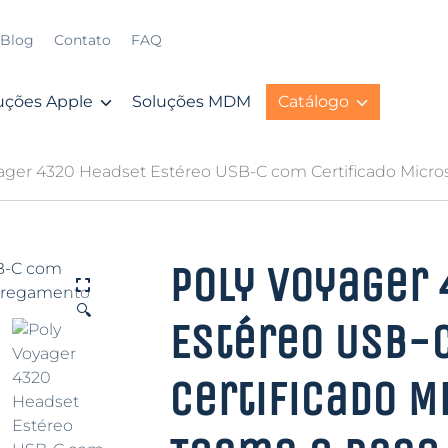
Blog
Contato
FAQ
uções Apple
Soluções MDM
Catálogo
yager 4320 Headset Estéreo USB-C com Certificado Micr
Poly Voyager
🔍
Estéreo USB-
Certificado M