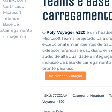
Teams e Base
Carregament
O
Poly Voyager 4320
é um headset 
Microsoft Teams, projetado para o
excepcional em ambientes de traba
videoconferências e uso diário em 
áudio de alta qualidade e integraç
inclusão da base de carregamento
pronto para uso.
Adicionar a Cotação
SKU:
77Z32AA
Categoria:
Headset
T
Voyager 4320
Marca:
Poly