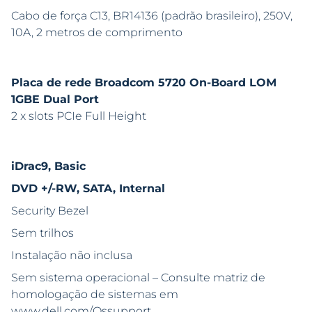
Cabo de força C13, BR14136 (padrão brasileiro), 250V,
10A, 2 metros de comprimento
Placa de rede Broadcom 5720 On-Board LOM
1GBE Dual Port
2 x slots PCIe Full Height
iDrac9, Basic
DVD +/-RW, SATA, Internal
Security Bezel
Sem trilhos
Instalação não inclusa
Sem sistema operacional – Consulte matriz de
homologação de sistemas em
www.dell.com/Ossupport