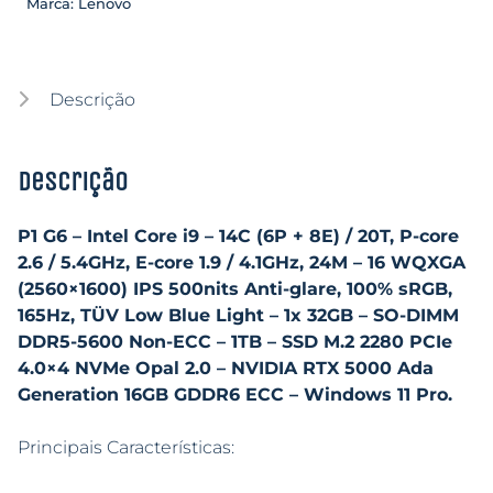
Marca:
Lenovo
Descrição
Descrição
P1 G6 – Intel Core i9 – 14C (6P + 8E) / 20T, P-core
2.6 / 5.4GHz, E-core 1.9 / 4.1GHz, 24M – 16 WQXGA
(2560×1600) IPS 500nits Anti-glare, 100% sRGB,
165Hz, TÜV Low Blue Light – 1x 32GB – SO-DIMM
DDR5-5600 Non-ECC – 1TB – SSD M.2 2280 PCIe
4.0×4 NVMe Opal 2.0 – NVIDIA RTX 5000 Ada
Generation 16GB GDDR6 ECC – Windows 11 Pro.
Principais Características: