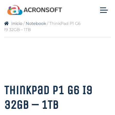
Início
/
Notebook
/ ThinkPad P1 G6
I9 32GB – 1TB
ThinkPad P1 G6 I9
32GB – 1TB