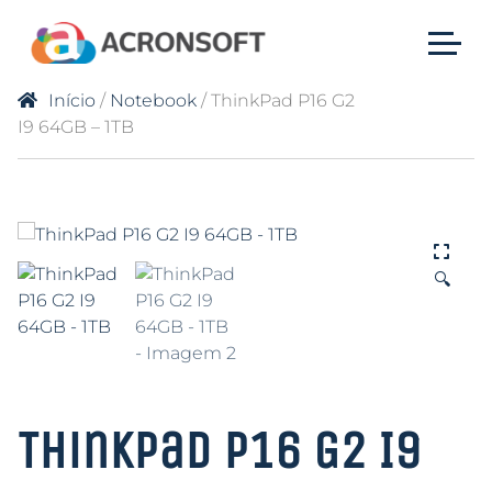
Início
/
Notebook
/ ThinkPad P16 G2
I9 64GB – 1TB
🔍
ThinkPad P16 G2 I9