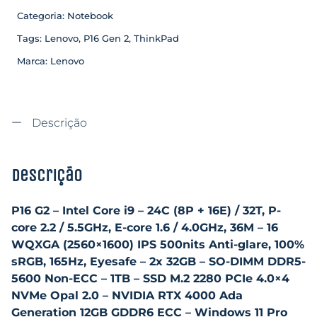
Categoria:
Notebook
Tags:
Lenovo
,
P16 Gen 2
,
ThinkPad
Marca:
Lenovo
Descrição
Descrição
P16 G2 – Intel Core i9 – 24C (8P + 16E) / 32T, P-
core 2.2 / 5.5GHz, E-core 1.6 / 4.0GHz, 36M – 16
WQXGA (2560×1600) IPS 500nits Anti-glare, 100%
sRGB, 165Hz, Eyesafe – 2x 32GB – SO-DIMM DDR5-
5600 Non-ECC – 1TB – SSD M.2 2280 PCIe 4.0×4
NVMe Opal 2.0 – NVIDIA RTX 4000 Ada
Generation 12GB GDDR6 ECC – Windows 11 Pro