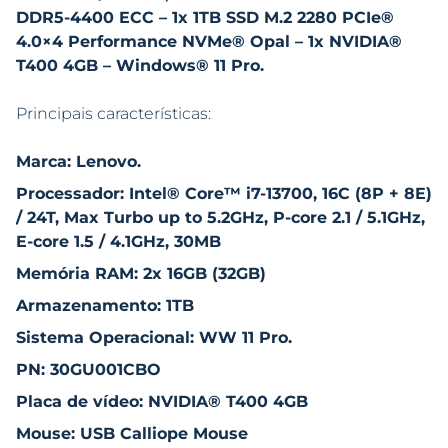
DDR5-4400 ECC – 1x 1TB SSD M.2 2280 PCIe®
4.0×4 Performance NVMe® Opal – 1x NVIDIA®
T400 4GB – Windows® 11 Pro.
Principais características:
Marca: Lenovo.
Processador: Intel® Core™ i7-13700, 16C (8P + 8E)
/ 24T, Max Turbo up to 5.2GHz, P-core 2.1 / 5.1GHz,
E-core 1.5 / 4.1GHz, 30MB
Memória RAM: 2x 16GB (32GB)
Armazenamento: 1TB
Sistema Operacional: WW 11 Pro.
PN: 30GU001CBO
Placa de vídeo: NVIDIA® T400 4GB
Mouse: USB Calliope Mouse