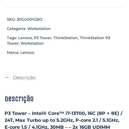
SKU:
30GU001CBO
Categoria:
Workstation
Tags:
Lenovo
,
P3 Tower
,
ThinkStation
,
ThinkStation P3
Tower
,
Workstation
Marca:
Lenovo
Descrição
Descrição
P3 Tower – Intel® Core™ i7-13700, 16C (8P + 8E) /
24T, Max Turbo up to 5.2GHz, P-core 2.1 / 5.1GHz,
E-core 1.5 / 4.1GHz, 30MB – – 2x 16GB UDIMM