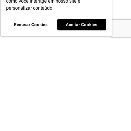
como você interage em nosso site e
personalizar conteúdo.
Recusar Cookies
Aceitar Cookies
Acronsoft Soluções em Software & Hardware é uma empresa
que já nasceu grande nos objetivos e na qualidade dos
produtos e serviços que oferece.
FALE CONOSCO