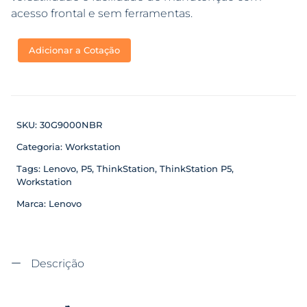
acesso frontal e sem ferramentas.
Adicionar a Cotação
SKU:
30G9000NBR
Categoria:
Workstation
Tags:
Lenovo
,
P5
,
ThinkStation
,
ThinkStation P5
,
Workstation
Marca:
Lenovo
Descrição