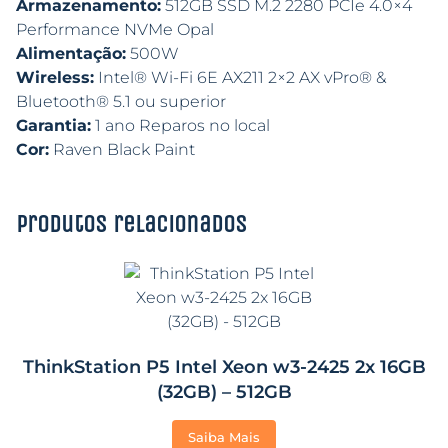
Armazenamento:
512GB SSD M.2 2280 PCIe 4.0×4
Performance NVMe Opal
Alimentação:
500W
Wireless:
Intel® Wi-Fi 6E AX211 2×2 AX vPro® &
Bluetooth® 5.1 ou superior
Garantia:
1 ano Reparos no local
Cor:
Raven Black Paint
Produtos relacionados
ThinkStation P5 Intel Xeon w3-2425 2x 16GB
(32GB) – 512GB
Saiba Mais