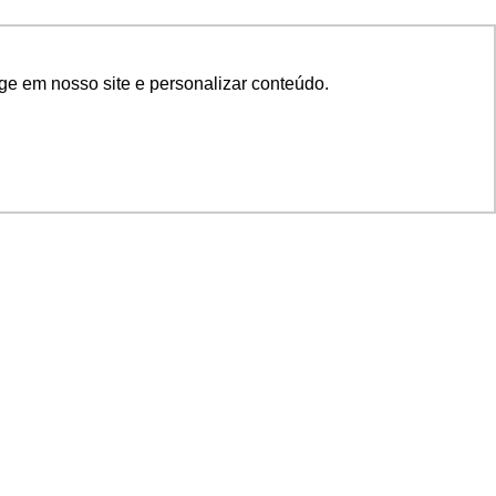
ge em nosso site e personalizar conteúdo.
SIGA NOSSAS REDES
SUPORTE
Suporte em TI
Mon-Fri