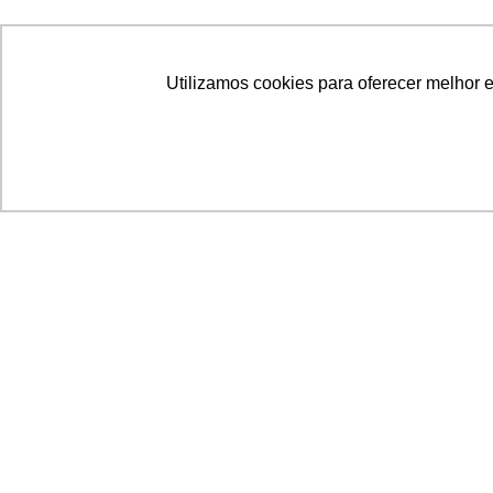
Utilizamos cookies para oferecer melhor 
Acronsoft Soluções em Software & Hardware é
empresa que já nasceu grande nos objetivos e n
qualidade dos produtos e serviços que oferece.