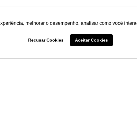
experiência, melhorar o desempenho, analisar como você intera
Recusar Cookies
Aceitar Cookies
LINKS
Home
Produtos
Sobre a
Software
New
 uma
Acronsoft
a
Serviços
Contato
Apple nos Negócios
Blog