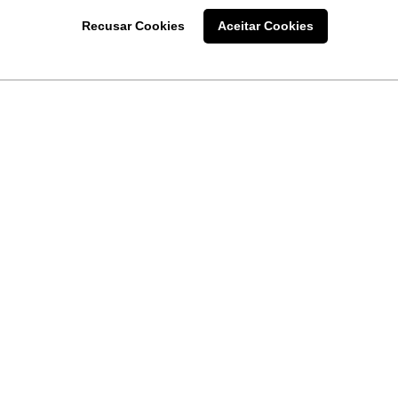
Recusar Cookies
Aceitar Cookies
LINKS
Home
Produtos
Sobre a
Software
New
 uma
Acronsoft
a
Serviços
Contato
Apple nos Negócios
Blog
Soluções APC
FAQ
Samsung Digital Sig
Termo de Uso do Site