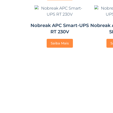
Nobreak APC Smart-UPS
Nobreak 
RT 230V
S
Saiba Mais
S