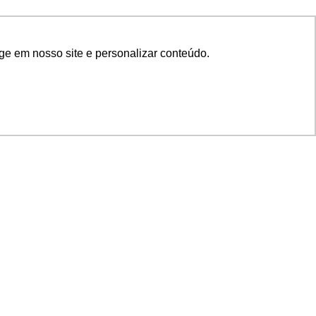
ge em nosso site e personalizar conteúdo.
SIGA NOSSAS REDES
SUPORTE
Suporte em TI
Mon-Fri