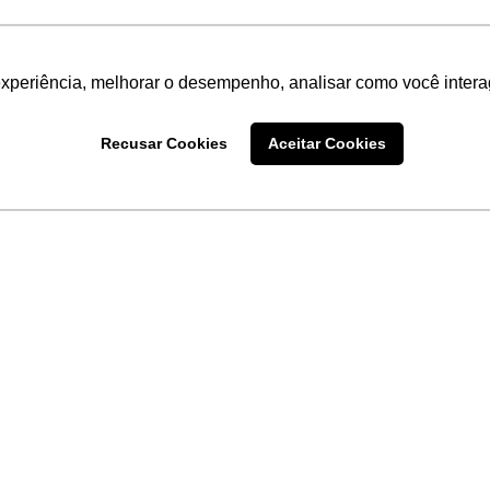
experiência, melhorar o desempenho, analisar como você intera
Recusar Cookies
Aceitar Cookies
LINKS
Home
Produtos
Sobre a
Software
New
 uma
Acronsoft
a
Serviços
Contato
Apple nos Negócios
Blog