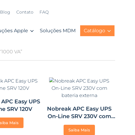
Blog
Contato
FAQ
uções Apple
Soluções MDM
Catálogo
“1000 VA”
 APC Easy UPS
Nobreak APC Easy UPS
ne SRV 120V
On-Line SRV 230V com
aiba Mais
bateria externa
Saiba Mais