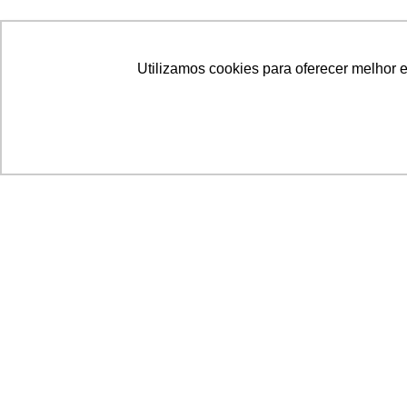
Utilizamos cookies para oferecer melhor 
Acronsoft Soluções em Software & Hardware é
empresa que já nasceu grande nos objetivos e n
qualidade dos produtos e serviços que oferece.