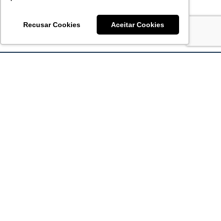
Recusar Cookies
Aceitar Cookies
Acronsoft Soluções em Software & Hardware é uma empresa
que já nasceu grande nos objetivos e na qualidade dos
produtos e serviços que oferece.
FALE CONOSCO
contato@acronsoft.com.br
Mon-Fri