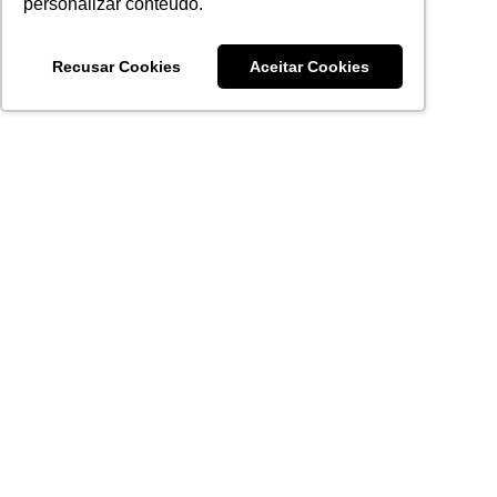
personalizar conteúdo.
Recusar Cookies
Aceitar Cookies
Acronsoft Soluções em Software & Hardware é uma empresa
que já nasceu grande nos objetivos e na qualidade dos
produtos e serviços que oferece.
FALE CONOSCO
contato@acronsoft.com.br
Mon-Fri