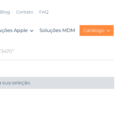
Blog
Contato
FAQ
uções Apple
Soluções MDM
Catálogo
“3470”
 sua seleção.