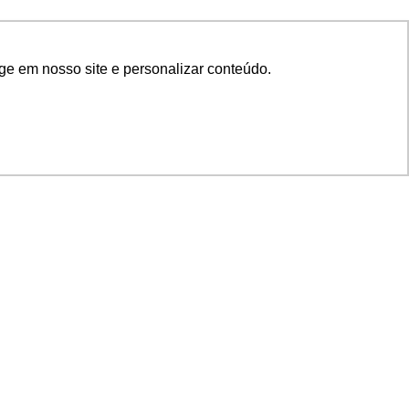
ge em nosso site e personalizar conteúdo.
SIGA NOSSAS REDES
SUPORTE
Suporte em TI
Mon-Fri