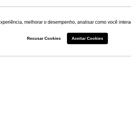
experiência, melhorar o desempenho, analisar como você intera
Recusar Cookies
Aceitar Cookies
LINKS
Home
Produtos
Sobre a
Software
New
 uma
Acronsoft
a
Serviços
Contato
Apple nos Negócios
Blog