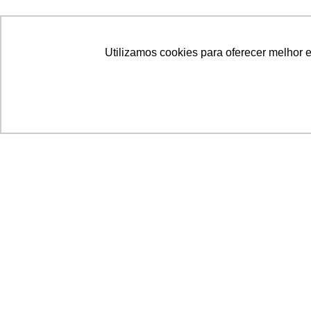
Utilizamos cookies para oferecer melhor 
Acronsoft Soluções em Software & Hardware é
empresa que já nasceu grande nos objetivos e n
qualidade dos produtos e serviços que oferece.