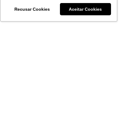
Recusar Cookies
Aceitar Cookies
Acronsoft Soluções em Software & Hardware é uma empresa
que já nasceu grande nos objetivos e na qualidade dos
produtos e serviços que oferece.
FALE CONOSCO
contato@acronsoft.com.br
Mon-Fri