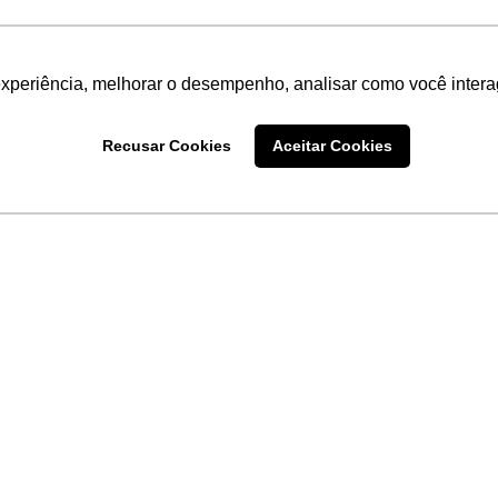
experiência, melhorar o desempenho, analisar como você intera
Recusar Cookies
Aceitar Cookies
LINKS
Home
Produtos
Sobre a
Software
New
 uma
Acronsoft
a
Serviços
Contato
Apple nos Negócios
Blog