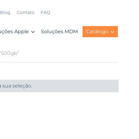
Blog
Contato
FAQ
uções Apple
Soluções MDM
Catálogo
 “500gb”
 sua seleção.