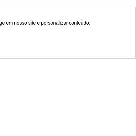
ge em nosso site e personalizar conteúdo.
SIGA NOSSAS REDES
SUPORTE
Suporte em TI
Mon-Fri