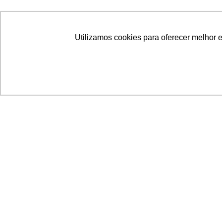
Utilizamos cookies para oferecer melhor 
Acronsoft Soluções em Software & Hardware é
empresa que já nasceu grande nos objetivos e n
qualidade dos produtos e serviços que oferece.