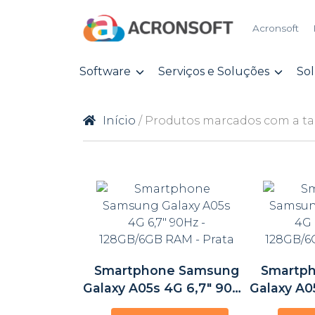
Acronsoft
Software
Serviços e Soluções
So
Início
/ Produtos marcados com a ta
Smartphone Samsung
Smartp
Galaxy A05s 4G 6,7″ 90Hz
Galaxy A0
– 128GB/6GB RAM – Prata
– 128G