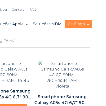
Blog
Contato
FAQ
luções Apple
Soluções MDM
Catálogo
g “A05s”
hone Samsung
Smartphone Samsung
5s 4G 6,7″ 90Hz
Galaxy A05s 4G 6,7″ 90Hz
B/6GB RAM –