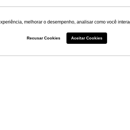
experiência, melhorar o desempenho, analisar como você intera
Recusar Cookies
Aceitar Cookies
LINKS
Home
Produtos
Sobre a
Software
New
 uma
Acronsoft
a
Serviços
Contato
Apple nos Negócios
Blog