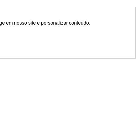
ge em nosso site e personalizar conteúdo.
SIGA NOSSAS REDES
SUPORTE
Suporte em TI
Mon-Fri