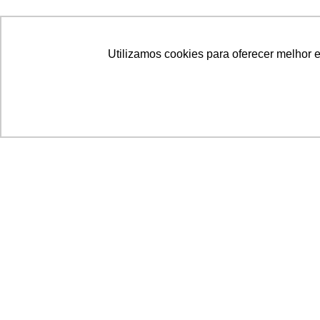
Utilizamos cookies para oferecer melhor 
Acronsoft Soluções em Software & Hardware é
empresa que já nasceu grande nos objetivos e n
qualidade dos produtos e serviços que oferece.