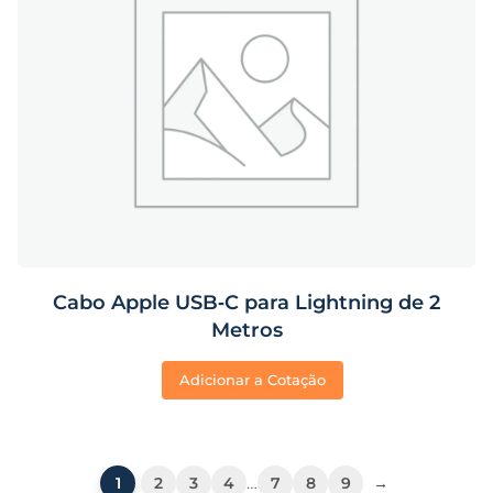
Cabo Apple USB‑C para Lightning de 2
Metros
Adicionar a Cotação
…
1
2
3
4
7
8
9
→