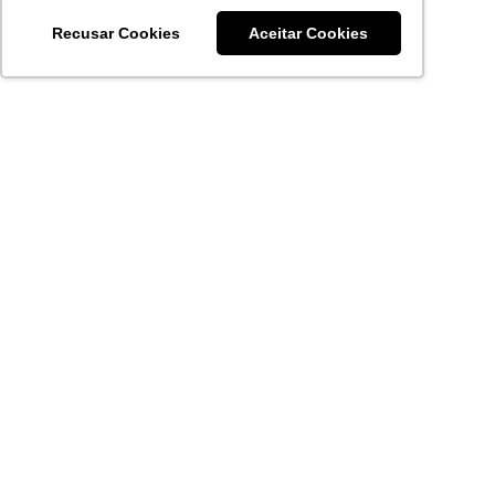
Recusar Cookies
Aceitar Cookies
Acronsoft Soluções em Software & Hardware é uma empresa
que já nasceu grande nos objetivos e na qualidade dos
produtos e serviços que oferece.
FALE CONOSCO
contato@acronsoft.com.br
Mon-Fri