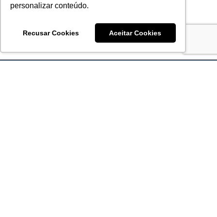
personalizar conteúdo.
Recusar Cookies
Aceitar Cookies
Acronsoft Soluções em Software & Hardware é uma empresa
que já nasceu grande nos objetivos e na qualidade dos
produtos e serviços que oferece.
FALE CONOSCO