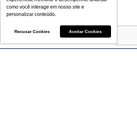
como você interage em nosso site e
personalizar conteúdo.
Recusar Cookies
Aceitar Cookies
Acronsoft Soluções em Software & Hardware é uma empresa
que já nasceu grande nos objetivos e na qualidade dos
produtos e serviços que oferece.
FALE CONOSCO