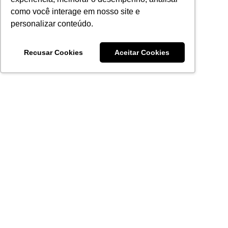
como você interage em nosso site e
personalizar conteúdo.
Recusar Cookies
Aceitar Cookies
Acronsoft Soluções em Software & Hardware é uma empresa
que já nasceu grande nos objetivos e na qualidade dos
produtos e serviços que oferece.
FALE CONOSCO