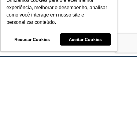
Utilizamos cookies para oferecer melhor
experiência, melhorar o desempenho, analisar
como você interage em nosso site e
personalizar conteúdo.
Recusar Cookies
Aceitar Cookies
Acronsoft Soluções em Software & Hardware é uma empresa
que já nasceu grande nos objetivos e na qualidade dos
produtos e serviços que oferece.